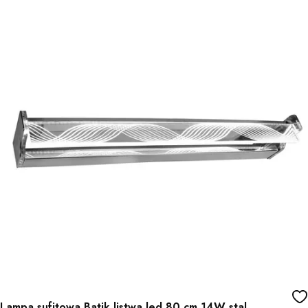
Lampa sufitowa Batik listwa led 80 cm 14W stal