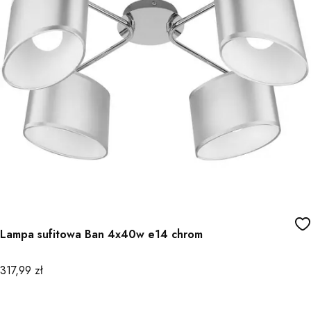
Lampa sufitowa Ban 4x40w e14 chrom
Cena
317,99 zł