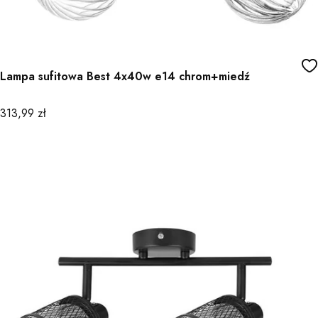
Lampa sufitowa Best 4x40w e14 chrom+miedź
Cena
313,99 zł