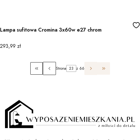
Lampa sufitowa Cromina 3x60w e27 chrom
Cena
293,99 zł
Strona
z 66
Wróć do pierwszej strony z produktami
Przejdź do ostatn