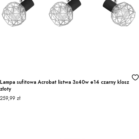
Lampa sufitowa Acrobat listwa 3x40w e14 czarny klosz
złoty
Cena
259,99 zł