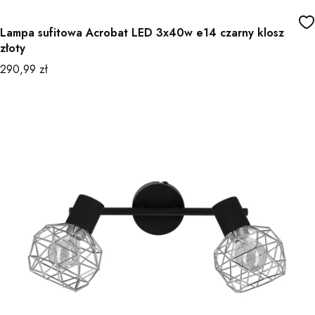
Lampa sufitowa Acrobat LED 3x40w e14 czarny klosz
złoty
Cena
290,99 zł