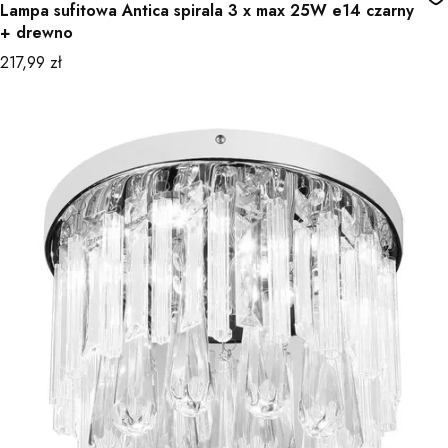
Lampa sufitowa Antica spirala 3 x max 25W e14 czarny
+ drewno
Cena
217,99 zł