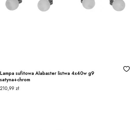
Lampa sufitowa Alabaster listwa 4x40w g9
satyna+chrom
Cena
210,99 zł