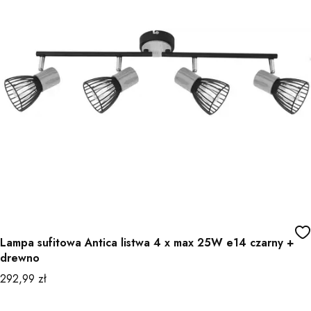
Lampa sufitowa Antica listwa 4 x max 25W e14 czarny +
drewno
Cena
292,99 zł