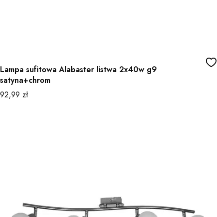
Lampa sufitowa Alabaster listwa 2x40w g9
satyna+chrom
Cena
92,99 zł