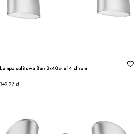
Lampa sufitowa Ban 2x40w e14 chrom
Cena
149,99 zł