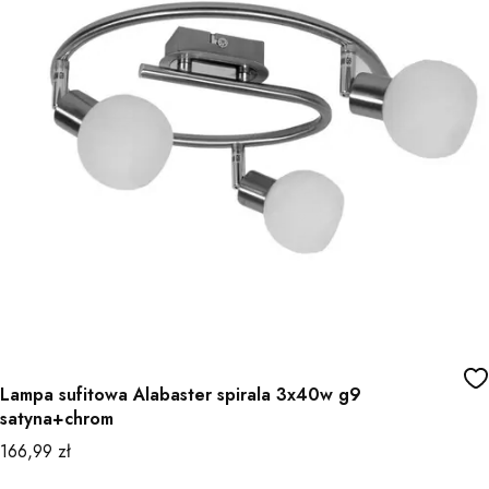
Lampa sufitowa Alabaster spirala 3x40w g9
satyna+chrom
Cena
166,99 zł