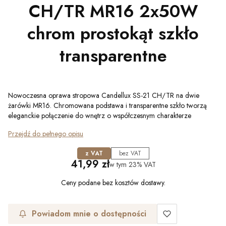
CH/TR MR16 2x50W
chrom prostokąt szkło
transparentne
Nowoczesna oprawa stropowa Candellux SS-21 CH/TR na dwie
żarówki MR16. Chromowana podstawa i transparentne szkło tworzą
eleganckie połączenie do wnętrz o współczesnym charakterze
Przejdź do pełnego opisu
z VAT
bez VAT
Cena
41,99 zł
w tym
23%
VAT
Ceny podane bez kosztów dostawy.
Powiadom mnie o dostępności