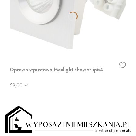
Oprawa wpustowa Maxlight shower ip54
Cena
59,00 zł