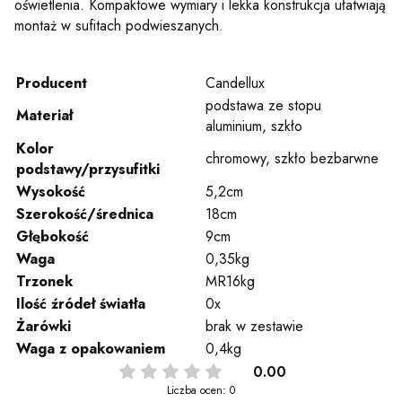
oświetlenia. Kompaktowe wymiary i lekka konstrukcja ułatwiają
montaż w sufitach podwieszanych.
Producent
Candellux
podstawa ze stopu
Materiał
aluminium, szkło
Kolor
chromowy, szkło bezbarwne
podstawy/przysufitki
Wysokość
5,2cm
Szerokość/średnica
18cm
Głębokość
9cm
Waga
0,35kg
Trzonek
MR16kg
Ilość źródeł światła
0x
Żarówki
brak w zestawie
Waga z opakowaniem
0,4kg
0.00
Liczba ocen: 0