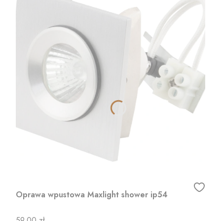
Oprawa wpustowa Maxlight shower ip54
Cena
59,00 zł