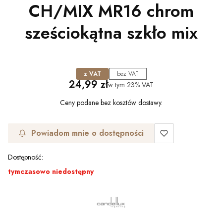
CH/MIX MR16 chrom
sześciokątna szkło mix
z VAT
bez VAT
Cena
24,99 zł
w tym
23%
VAT
Ceny podane bez kosztów dostawy.
Powiadom mnie o dostępności
Dostępność:
tymczasowo niedostępny