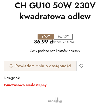
CH GU10 50W 230V
kwadratowa odlew
z VAT
bez VAT
Cena
36,99 zł
w tym
23%
VAT
Ceny podane bez kosztów dostawy.
Powiadom mnie o dostępności
Dostępność:
tymczasowo niedostępny