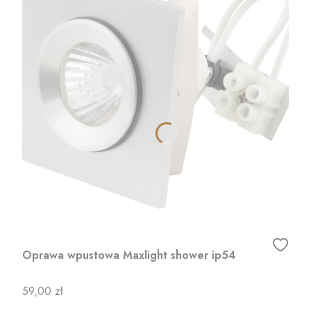
Oprawa wpustowa Maxlight shower ip54
Cena
59,00 zł