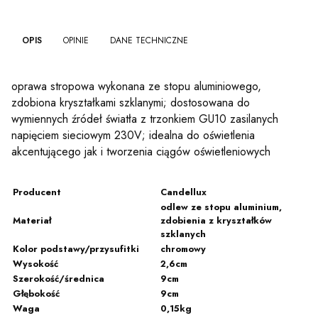
OPIS
OPINIE
DANE TECHNICZNE
oprawa stropowa wykonana ze stopu aluminiowego,
zdobiona kryształkami szklanymi; dostosowana do
wymiennych źródeł światła z trzonkiem GU10 zasilanych
napięciem sieciowym 230V; idealna do oświetlenia
akcentującego jak i tworzenia ciągów oświetleniowych
Producent
Candellux
odlew ze stopu aluminium,
Materiał
zdobienia z kryształków
szklanych
Kolor podstawy/przysufitki
chromowy
Wysokość
2,6cm
Szerokość/średnica
9cm
Głębokość
9cm
Waga
0,15kg