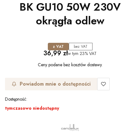
BK GU10 50W 230V
okrągła odlew
z VAT
bez VAT
Cena
36,99 zł
w tym
23%
VAT
Ceny podane bez kosztów dostawy.
Powiadom mnie o dostępności
Dostępność:
tymczasowo niedostępny