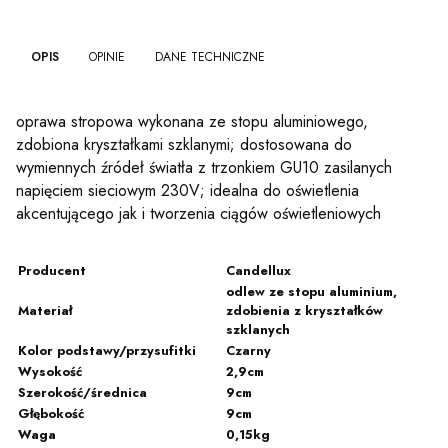
OPIS
OPINIE
DANE TECHNICZNE
oprawa stropowa wykonana ze stopu aluminiowego,
zdobiona kryształkami szklanymi; dostosowana do
wymiennych źródeł światła z trzonkiem GU10 zasilanych
napięciem sieciowym 230V; idealna do oświetlenia
akcentującego jak i tworzenia ciągów oświetleniowych
Producent
Candellux
odlew ze stopu aluminium,
Materiał
zdobienia z kryształków
szklanych
Kolor podstawy/przysufitki
Czarny
Wysokość
2,9cm
Szerokość/średnica
9cm
Głębokość
9cm
Waga
0,15kg