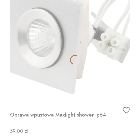
Oprawa wpustowa Maxlight shower ip54
Cena
59,00 zł