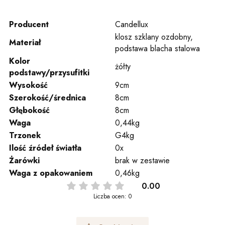
Producent
Candellux
klosz szklany ozdobny,
Materiał
podstawa blacha stalowa
Kolor
żółty
podstawy/przysufitki
Wysokość
9cm
Szerokość/średnica
8cm
Głębokość
8cm
Waga
0,44kg
Trzonek
G4kg
Ilość źródeł światła
0x
Żarówki
brak w zestawie
Waga z opakowaniem
0,46kg
0.00
Liczba ocen: 0