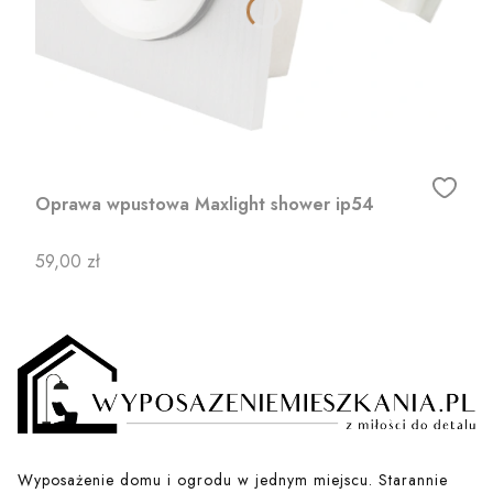
Oprawa wpustowa Maxlight shower ip54
Cena
59,00 zł
Wyposażenie domu i ogrodu w jednym miejscu. Starannie