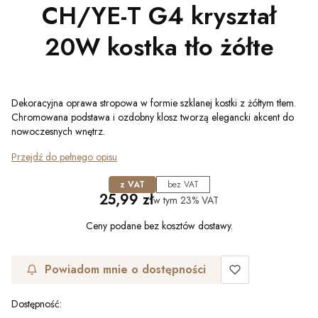
CH/YE-T G4 kryształ
20W kostka tło żółte
Dekoracyjna oprawa stropowa w formie szklanej kostki z żółtym tłem.
Chromowana podstawa i ozdobny klosz tworzą elegancki akcent do
nowoczesnych wnętrz.
Przejdź do pełnego opisu
z VAT
bez VAT
Cena
25,99 zł
w tym
23%
VAT
Ceny podane bez kosztów dostawy.
Powiadom mnie o dostępności
Dostępność: