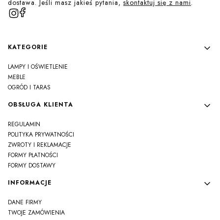
dostawa. Jeśli masz jakieś pytania,
skontaktuj się z nami
.
Linki w stopce
KATEGORIE
LAMPY I OŚWIETLENIE
MEBLE
OGRÓD I TARAS
OBSŁUGA KLIENTA
REGULAMIN
POLITYKA PRYWATNOŚCI
ZWROTY I REKLAMACJE
FORMY PŁATNOŚCI
FORMY DOSTAWY
INFORMACJE
DANE FIRMY
TWOJE ZAMÓWIENIA