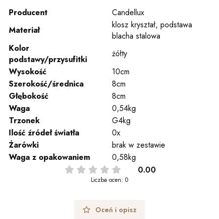
Producent
Candellux
klosz kryształ, podstawa
Materiał
blacha stalowa
Kolor
żółty
podstawy/przysufitki
Wysokość
10cm
Szerokość/średnica
8cm
Głębokość
8cm
Waga
0,54kg
Trzonek
G4kg
Ilość źródeł światła
0x
Żarówki
brak w zestawie
Waga z opakowaniem
0,58kg
0.00
Liczba ocen: 0
Oceń i opisz