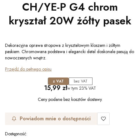
CH/YE-P G4 chrom
kryształ 20W żółty pasek
Dekoracyjna oprawa stropowa z kryształowym kloszem i żółtym
paskiem. Chromowana podstawa i elegancki detal doskonale pasują do
nowoczesnych wnętrz.
Przejdź do pełnego opisu
z VAT
bez VAT
Cena
15,99 zł
w tym
23%
VAT
Ceny podane bez kosztów dostawy.
Powiadom mnie o dostępności
Dostępność: