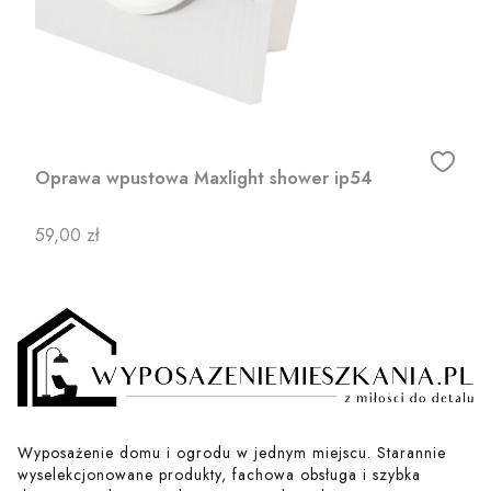
Oprawa wpustowa Maxlight shower ip54
Cena
59,00 zł
Wyposażenie domu i ogrodu w jednym miejscu. Starannie
wyselekcjonowane produkty, fachowa obsługa i szybka