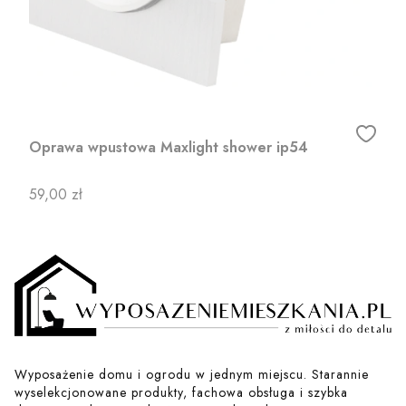
Oprawa wpustowa Maxlight shower ip54
Cena
59,00 zł
Wyposażenie domu i ogrodu w jednym miejscu. Starannie
wyselekcjonowane produkty, fachowa obsługa i szybka