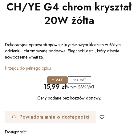
CH/YE G4 chrom kryształ
20W żółta
Dekoracyjna oprawa stropowa z kryształowym kloszem w żółtym
odcieniu i chromowaną podstawą. Elegancki detal, który ożywia
nowoczesne wnętrza.
Przejdź do pełnego opisu
z VAT
bez VAT
Cena
15,99 zł
w tym
23%
VAT
Ceny podane bez kosztów dostawy.
Powiadom mnie o dostępności
Dostępność: