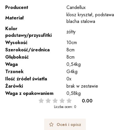
Producent
Candellux
klosz kryształ, podstawa
Materiał
blacha stalowa
Kolor
żółty
podstawy/przysufitki
Wysokość
10cm
Szerokość/średnica
8cm
Głębokość
8cm
Waga
0,54kg
Trzonek
G4kg
Ilość źródeł światła
0x
Żarówki
brak w zestawie
Waga z opakowaniem
0,58kg
0.00
Liczba ocen: 0
Oceń i opisz