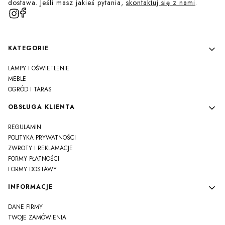
dostawa. Jeśli masz jakieś pytania,
skontaktuj się z nami
.
Linki w stopce
KATEGORIE
LAMPY I OŚWIETLENIE
MEBLE
OGRÓD I TARAS
OBSŁUGA KLIENTA
REGULAMIN
POLITYKA PRYWATNOŚCI
ZWROTY I REKLAMACJE
FORMY PŁATNOŚCI
FORMY DOSTAWY
INFORMACJE
DANE FIRMY
TWOJE ZAMÓWIENIA