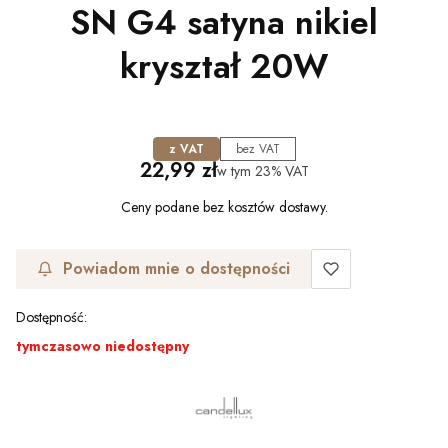
SN G4 satyna nikiel
kryształ 20W
z VAT
bez VAT
Cena
22,99 zł
w tym
23%
VAT
Ceny podane bez kosztów dostawy.
Powiadom mnie o dostępności
Dostępność:
tymczasowo niedostępny