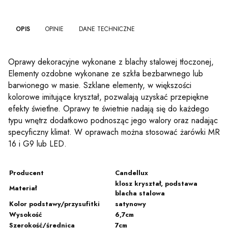
OPIS
OPINIE
DANE TECHNICZNE
Oprawy dekoracyjne wykonane z blachy stalowej tłoczonej,
Elementy ozdobne wykonane ze szkła bezbarwnego lub
barwionego w masie. Szklane elementy, w większości
kolorowe imitujące kryształ, pozwalają uzyskać przepiękne
efekty świetlne. Oprawy te świetnie nadają się do każdego
typu wnętrz dodatkowo podnosząc jego walory oraz nadając
specyficzny klimat. W oprawach można stosować żarówki MR
16 i G9 lub LED.
Producent
Candellux
klosz kryształ, podstawa
Materiał
blacha stalowa
Kolor podstawy/przysufitki
satynowy
Wysokość
6,7cm
Szerokość/średnica
7cm