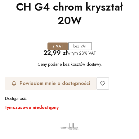
CH G4 chrom kryształ
20W
z VAT
bez VAT
Cena
22,99 zł
w tym
23%
VAT
Ceny podane bez kosztów dostawy.
Powiadom mnie o dostępności
Dostępność:
tymczasowo niedostępny