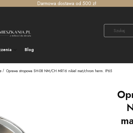
Darmowa dostawa od 500 zł
czenia
Blog
e
Oprawa stropowa SH-08 NM/CH MR16 nikiel mat/chrom herm. IP65
Op
N
ma