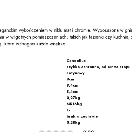
ganckim wykończeniem w niklu mat i chromie. Wyposażona w gnia
ania w wilgotnych pomieszczeniach, takich jak łazienki czy kuchni
ą, które wzbogaci każde wnętrze.
Candellux
szybka ochronna, odlew ze stopu
satynowy
8cm
8,4cm
8,4cm
0,27kg
MR16kg
1x
brak w zestawie
0,28kg