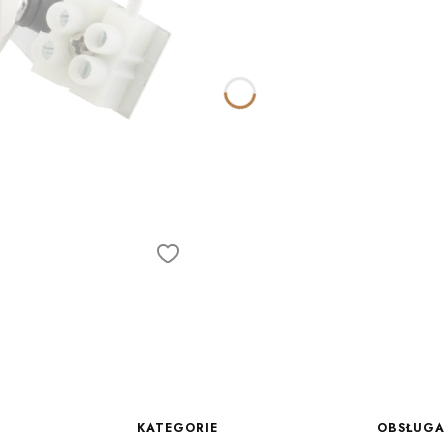
Linki w stopce
KATEGORIE
OBSŁUGA 