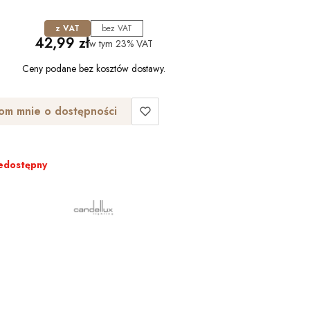
z VAT
bez VAT
Cena
42,99 zł
w tym
23%
VAT
Ceny podane bez kosztów dostawy.
om mnie o dostępności
edostępny