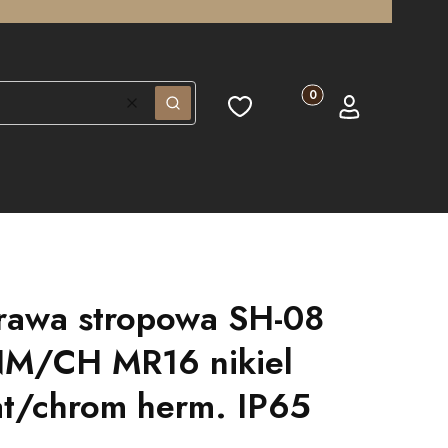
Produkty w koszyku: 0.
Ulubione
Koszyk
Zaloguj się
Wyczyść
Szukaj
rawa stropowa SH-08
M/CH MR16 nikiel
t/chrom herm. IP65