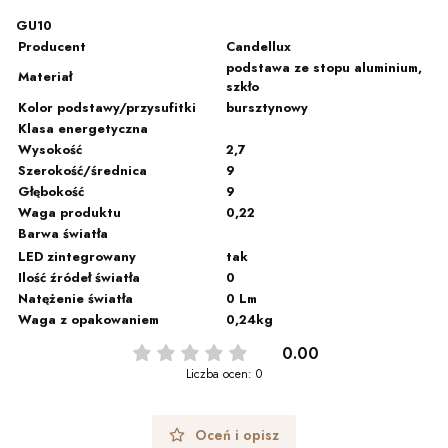
GU10
Producent
Candellux
podstawa ze stopu aluminium,
Materiał
szkło
Kolor podstawy/przysufitki
bursztynowy
Klasa energetyczna
Wysokość
2,7
Szerokość/średnica
9
Głębokość
9
Waga produktu
0,22
Barwa światła
LED zintegrowany
tak
Ilość źródeł światła
0
Natężenie światła
0 Lm
Waga z opakowaniem
0,24kg
0.00
Liczba ocen: 0
Oceń i opisz