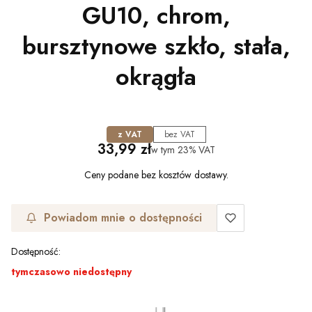
GU10, chrom,
bursztynowe szkło, stała,
okrągła
z VAT
bez VAT
Cena
33,99 zł
w tym
23%
VAT
Ceny podane bez kosztów dostawy.
Powiadom mnie o dostępności
Dostępność:
tymczasowo niedostępny