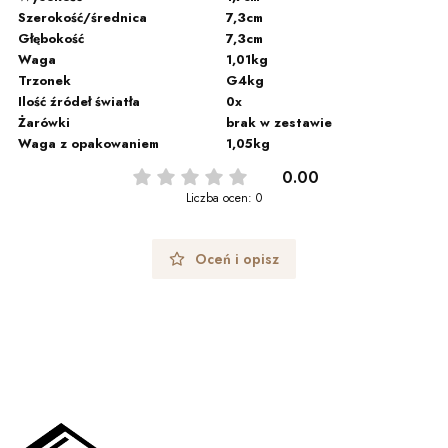
Szerokość/średnica
7,3cm
Głębokość
7,3cm
Waga
1,01kg
Trzonek
G4kg
Ilość źródeł światła
0x
Żarówki
brak w zestawie
Waga z opakowaniem
1,05kg
0.00
Liczba ocen: 0
Oceń i opisz