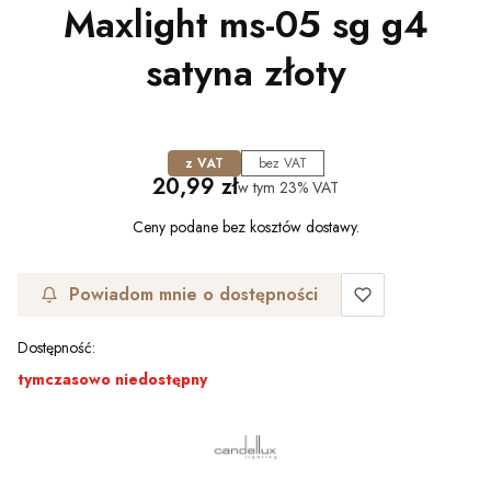
Maxlight ms-05 sg g4
satyna złoty
z VAT
bez VAT
Cena
20,99 zł
w tym
23%
VAT
Ceny podane bez kosztów dostawy.
Powiadom mnie o dostępności
Dostępność:
tymczasowo niedostępny