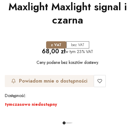
Maxlight Maxlight signal i
czarna
z VAT
bez VAT
Cena
68,00 zł
w tym
23%
VAT
Ceny podane bez kosztów dostawy.
Powiadom mnie o dostępności
Dostępność:
tymczasowo niedostępny