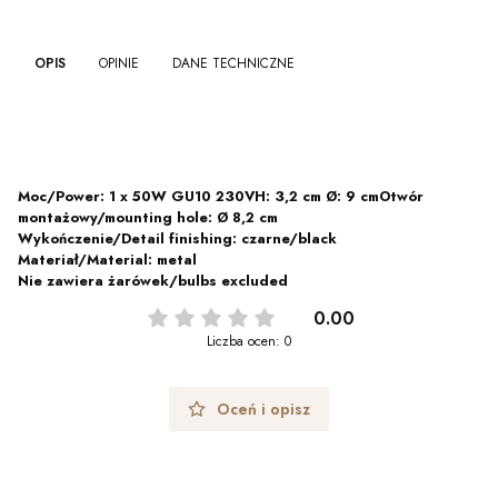
OPIS
OPINIE
DANE TECHNICZNE
Moc/Power: 1 x 50W GU10 230VH: 3,2 cm Ø: 9 cmOtwór
montażowy/mounting hole: Ø 8,2 cm
Wykończenie/Detail finishing: czarne/black
Materiał/Material: metal
Nie zawiera żarówek/bulbs excluded
0.00
Liczba ocen: 0
Oceń i opisz