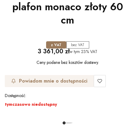
plafon monaco złoty 60
cm
z VAT
bez VAT
Cena
3 361,00 zł
w tym
23%
VAT
Ceny podane bez kosztów dostawy.
Powiadom mnie o dostępności
Dostępność:
tymczasowo niedostępny