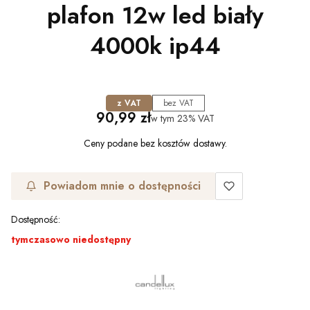
plafon 12w led biały
4000k ip44
z VAT
bez VAT
Cena
90,99 zł
w tym
23%
VAT
Ceny podane bez kosztów dostawy.
Powiadom mnie o dostępności
Dostępność:
tymczasowo niedostępny