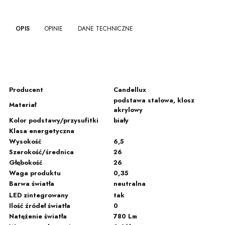
OPIS
OPINIE
DANE TECHNICZNE
Producent
Candellux
podstawa stalowa, klosz
Materiał
akrylowy
Kolor podstawy/przysufitki
biały
Klasa energetyczna
Wysokość
6,5
Szerokość/średnica
26
Głębokość
26
Waga produktu
0,35
Barwa światła
neutralna
LED zintegrowany
tak
Ilość źródeł światła
0
Natężenie światła
780 Lm