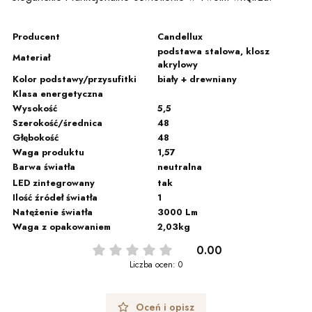
Producent
Candellux
podstawa stalowa, klosz
Materiał
akrylowy
Kolor podstawy/przysufitki
biały + drewniany
Klasa energetyczna
Wysokość
5,5
Szerokość/średnica
48
Głębokość
48
Waga produktu
1,57
Barwa światła
neutralna
LED zintegrowany
tak
Ilość źródeł światła
1
Natężenie światła
3000 Lm
Waga z opakowaniem
2,03kg
0.00
Liczba ocen: 0
Oceń i opisz