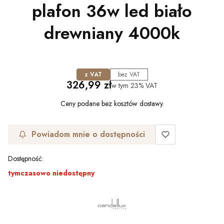
plafon 36w led biało
drewniany 4000k
z VAT
bez VAT
Cena
326,99 zł
w tym
23%
VAT
Ceny podane bez kosztów dostawy.
Powiadom mnie o dostępności
Dostępność:
tymczasowo niedostępny