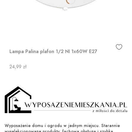
Lampa Palina plafon 1/2 NI 1x60W E27
Cena
24,99 zł
Wyposażenie domu i ogrodu w jednym miejscu. Starannie
wyselekcjonowane produkty, fachowa obsługa i szybka