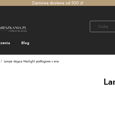
Darmowa dostawa od 500 zł
czenia
Blog
Lampa stojąca Maxlight podłogowa x ena
La