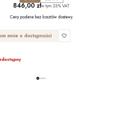
Cena
846,00 zł
w tym
23%
VAT
Ceny podane bez kosztów dostawy.
om mnie o dostępności
edostępny