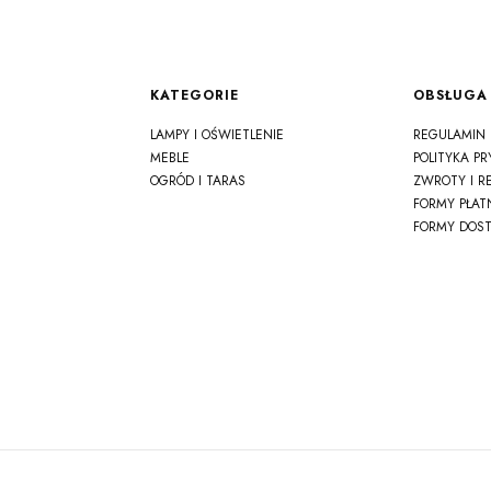
Linki w stopce
KATEGORIE
OBSŁUGA 
LAMPY I OŚWIETLENIE
REGULAMIN
MEBLE
POLITYKA P
OGRÓD I TARAS
ZWROTY I R
FORMY PŁAT
FORMY DOS