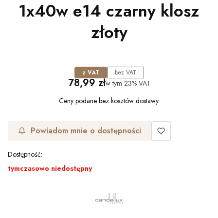
1x40w e14 czarny klosz
złoty
z VAT
bez VAT
Cena
78,99 zł
w tym
23%
VAT
Ceny podane bez kosztów dostawy.
Powiadom mnie o dostępności
Dostępność:
tymczasowo niedostępny