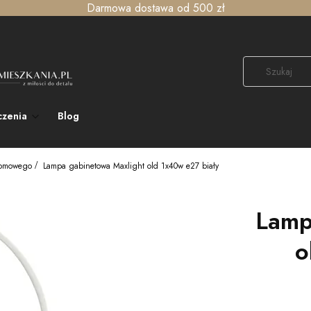
Darmowa dostawa od 500 zł
czenia
Blog
 domowego
Lampa gabinetowa Maxlight old 1x40w e27 biały
Lamp
o