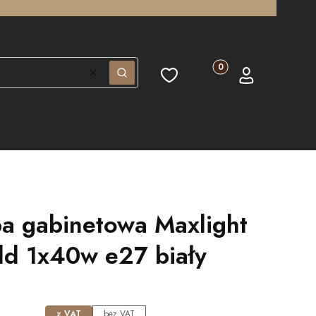
Produkty w koszyku: 0.
Ulubione
Koszyk
Zaloguj się
Wyczyść
Szukaj
a gabinetowa Maxlight
ld 1x40w e27 biały
z VAT
bez VAT