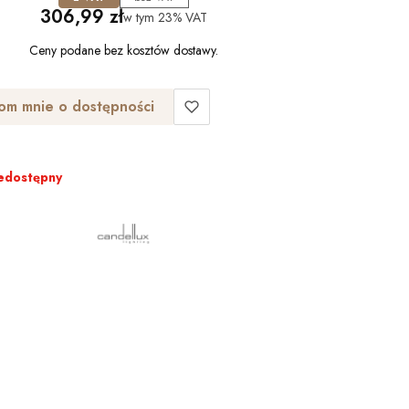
Cena
306,99 zł
w tym
23%
VAT
Ceny podane bez kosztów dostawy.
om mnie o dostępności
edostępny