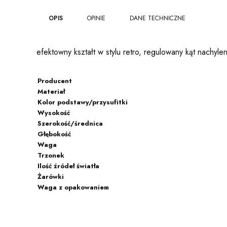
OPIS
OPINIE
DANE TECHNICZNE
efektowny kształt w stylu retro, regulowany kąt nachyl
Producent
Materiał
Kolor podstawy/przysufitki
Wysokość
Szerokość/średnica
Głębokość
Waga
Trzonek
Ilość źródeł światła
Żarówki
Waga z opakowaniem