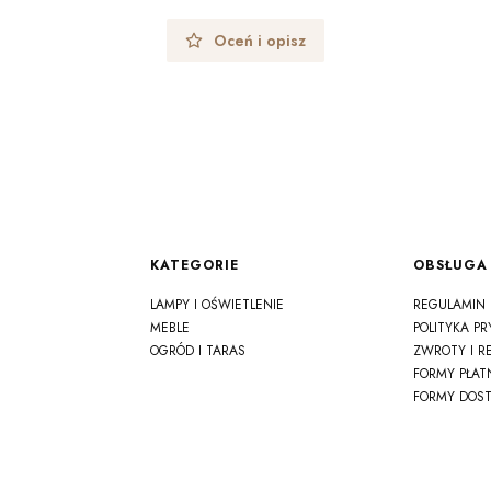
Oceń i opisz
Linki w stopce
KATEGORIE
OBSŁUGA 
LAMPY I OŚWIETLENIE
REGULAMIN
MEBLE
POLITYKA P
OGRÓD I TARAS
ZWROTY I R
FORMY PŁAT
FORMY DOS