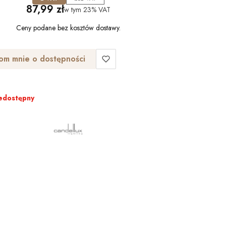
Cena
87,99 zł
w tym
23%
VAT
Ceny podane bez kosztów dostawy.
om mnie o dostępności
edostępny