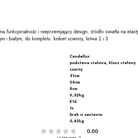
 funkcjonalność i nieprzemijający design; źródło swiatła na elas
i białym; do kompletu: kinkiet scienny, listwa 2 i 3
Candellux
podstawa stalowa, klosz stalowy
czarny
31cm
24cm
8cm
0,32kg
E14
1x
brak w zestawie
0,42kg
0.00
Liczba ocen: 0