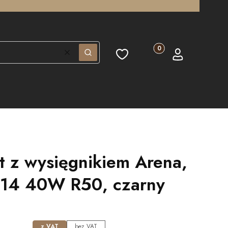
Produkty w koszyku: 0.
Ulubione
Koszyk
Zaloguj się
Wyczyść
Szukaj
t z wysięgnikiem Arena,
E14 40W R50, czarny
z VAT
bez VAT