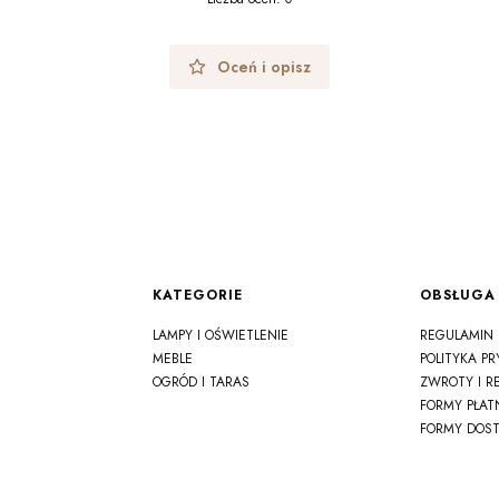
Oceń i opisz
Linki w stopce
KATEGORIE
OBSŁUGA 
LAMPY I OŚWIETLENIE
REGULAMIN
MEBLE
POLITYKA P
OGRÓD I TARAS
ZWROTY I R
FORMY PŁAT
FORMY DOS