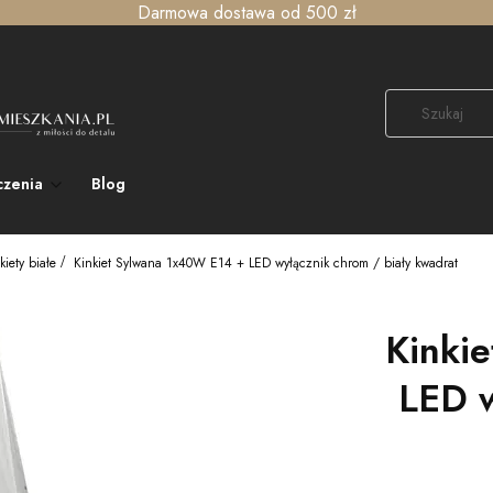
Darmowa dostawa od 500 zł
czenia
Blog
kiety białe
Kinkiet Sylwana 1x40W E14 + LED wyłącznik chrom / biały kwadrat
Kinki
LED w