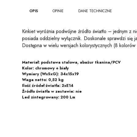
OPIS
OPINIE
DANE TECHNICZNE
Kinkiet wyróżnia podwójne źródło światło – jednym z n
posiada oddzielny wyłącznik. Doskonale sprawdzi się ja
Dostępna w wielu wersjach kolorystycznych (8 kolorów i
Materiał: podstawa stalowa, abażur tkanina/PCV
Kolor: chromowy + biały
Wymiary (WxSxG): 34x15x19
Waga netto: 0,52 kg
Ilość źródeł światła: 2xE14
Źródło światła w zestawie: nie
Led zintegrowany: 200 Lm