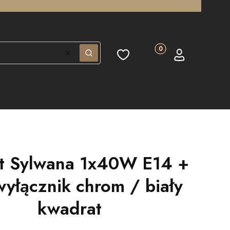
Produkty w koszyku: 0.
Ulubione
Koszyk
Zaloguj się
Wyczyść
Szukaj
et Sylwana 1x40W E14 +
yłącznik chrom / biały
kwadrat