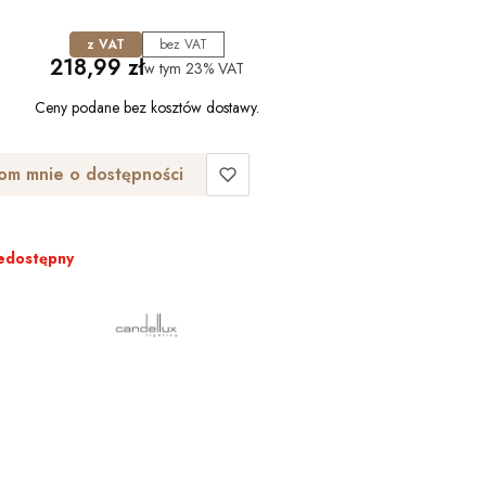
z VAT
bez VAT
Cena
218,99 zł
w tym
23%
VAT
Ceny podane bez kosztów dostawy.
om mnie o dostępności
edostępny