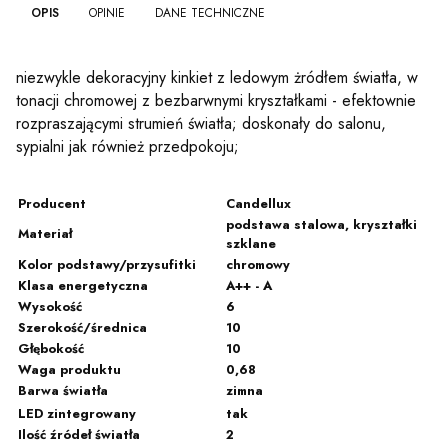
OPIS
OPINIE
DANE TECHNICZNE
niezwykle dekoracyjny kinkiet z ledowym żródłem światła, w
tonacji chromowej z bezbarwnymi kryształkami - efektownie
rozpraszającymi strumień światła; doskonały do salonu,
sypialni jak również przedpokoju;
Producent
Candellux
podstawa stalowa, kryształki
Materiał
szklane
Kolor podstawy/przysufitki
chromowy
Klasa energetyczna
A++ - A
Wysokość
6
Szerokość/średnica
10
Głębokość
10
Waga produktu
0,68
Barwa światła
zimna
LED zintegrowany
tak
Ilość źródeł światła
2