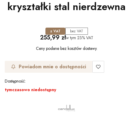
kryształki stal nierdzewna
z VAT
bez VAT
Cena
255,99 zł
w tym
23%
VAT
Ceny podane bez kosztów dostawy.
Powiadom mnie o dostępności
Dostępność:
tymczasowo niedostępny