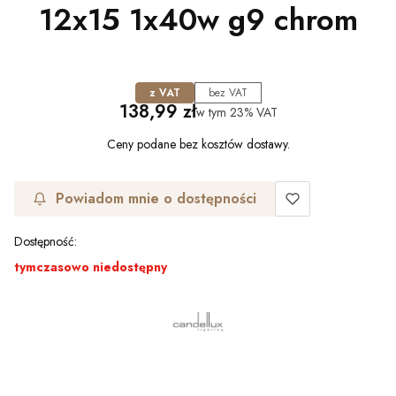
12x15 1x40w g9 chrom
z VAT
bez VAT
Cena
138,99 zł
w tym
23%
VAT
Ceny podane bez kosztów dostawy.
Powiadom mnie o dostępności
Dostępność:
tymczasowo niedostępny