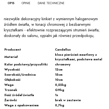
OPIS
OPINIE
DANE TECHNICZNE
niezwykle dekoracyjny kinkiet z wymiennym halogenowym
źródłem światła, w tonacji chromowej z bezbarwnymi
kryształkami - efektownie rozpraszającymi strumień światła;
doskonały do salonu, sypialni jak również przedpokoju;
Producent
Candellux
klosz pierścień meatlowy z
Materiał
kryształkami, podstawa metal
Kolor podstawy/przysufitki
chromowy
Wysokość
12cm
Szerokość/średnica
15cm
Głębokość
10cm
Waga
0,55kg
Trzonek
G9kg
Ilość źródeł światła
1x
Żarówki
brak w zestawie
Waga z opakowaniem
0,7kg