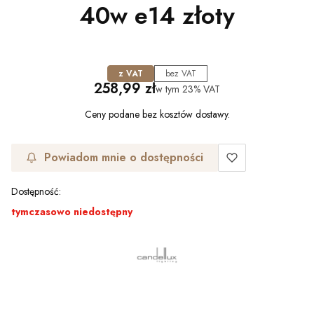
40w e14 złoty
z VAT
bez VAT
Cena
258,99 zł
w tym
23%
VAT
Ceny podane bez kosztów dostawy.
Powiadom mnie o dostępności
Dostępność:
tymczasowo niedostępny