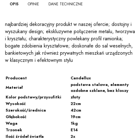
OPIS
OPINIE
DANE TECHNICZNE
najbardziej dekoracyjny produkt w naszej ofercie; dostojny i
wyszukany design; ekskluzywne połączenie metalu, tworzywa
i kryształu; charakterystyczny powlekany profil ramionka;
bogate zdobienia kryształowe; doskonałe do sal weselnych,
bankietowych jak również prywatnych mieszkań urządzonych
w klasycznym i efektownym stylu
Producent
Candellux
podstawa stalowa, elementy
Materiał
ozdobne szklane, bez kloszy
Kolor podstawy/przysufitki
złoty
Wysokość
22cm
Szerokość/średnica
42cm
Głębokość
19cm
Waga
1kg
Trzonek
E14
Ilość źródeł światła
2x