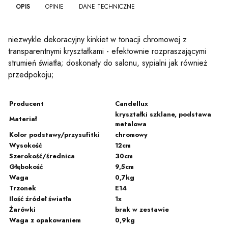
OPIS
OPINIE
DANE TECHNICZNE
niezwykle dekoracyjny kinkiet w tonacji chromowej z
transparentnymi kryształkami - efektownie rozpraszającymi
strumień światła; doskonały do salonu, sypialni jak również
przedpokoju;
Producent
Candellux
kryształki szklane, podstawa
Materiał
metalowa
Kolor podstawy/przysufitki
chromowy
Wysokość
12cm
Szerokość/średnica
30cm
Głębokość
9,5cm
Waga
0,7kg
Trzonek
E14
Ilość źródeł światła
1x
Żarówki
brak w zestawie
Waga z opakowaniem
0,9kg