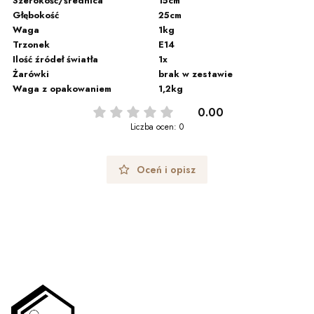
Szerokość/średnica
15cm
Głębokość
25cm
Waga
1kg
Trzonek
E14
Ilość źródeł światła
1x
Żarówki
brak w zestawie
Waga z opakowaniem
1,2kg
0.00
Liczba ocen: 0
Oceń i opisz