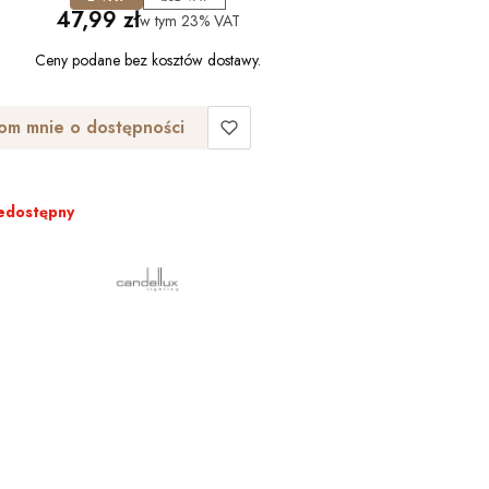
Cena
47,99 zł
w tym
23%
VAT
Ceny podane bez kosztów dostawy.
om mnie o dostępności
edostępny