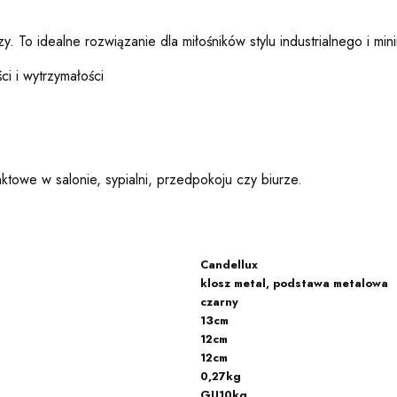
. To idealne rozwiązanie dla miłośników stylu industrialnego i min
i i wytrzymałości
nktowe w salonie, sypialni, przedpokoju czy biurze.
Candellux
klosz metal, podstawa metalowa
czarny
13cm
12cm
12cm
0,27kg
GU10kg