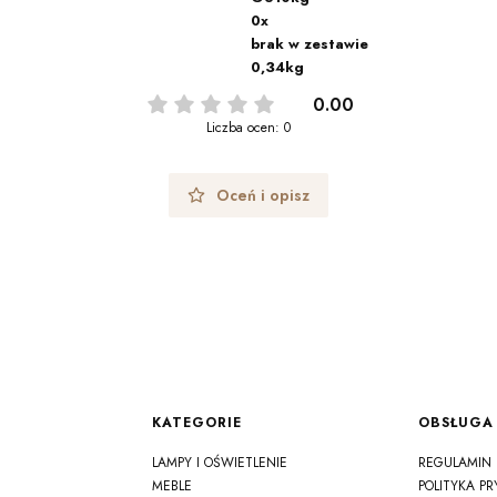
0x
brak w zestawie
0,34kg
0.00
Liczba ocen: 0
Oceń i opisz
Linki w stopce
KATEGORIE
OBSŁUGA 
LAMPY I OŚWIETLENIE
REGULAMIN
MEBLE
POLITYKA P