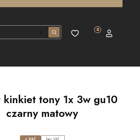
Produkty w koszyku: 0.
Ulubione
Koszyk
Zaloguj się
Wyczyść
Szukaj
t kinkiet tony 1x 3w gu10
czarny matowy
z VAT
bez VAT