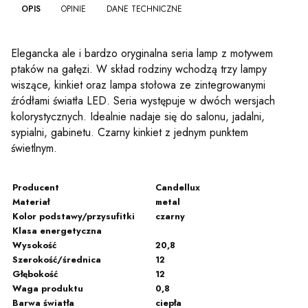
OPIS
OPINIE
DANE TECHNICZNE
Elegancka ale i bardzo oryginalna seria lamp z motywem
ptaków na gałęzi. W skład rodziny wchodzą trzy lampy
wiszące, kinkiet oraz lampa stołowa ze zintegrowanymi
źródłami światła LED. Seria występuje w dwóch wersjach
kolorystycznych. Idealnie nadaje się do salonu, jadalni,
sypialni, gabinetu. Czarny kinkiet z jednym punktem
świetlnym.
Producent
Candellux
Materiał
metal
Kolor podstawy/przysufitki
czarny
Klasa energetyczna
Wysokość
20,8
Szerokość/średnica
12
Głębokość
12
Waga produktu
0,8
Barwa światła
ciepła